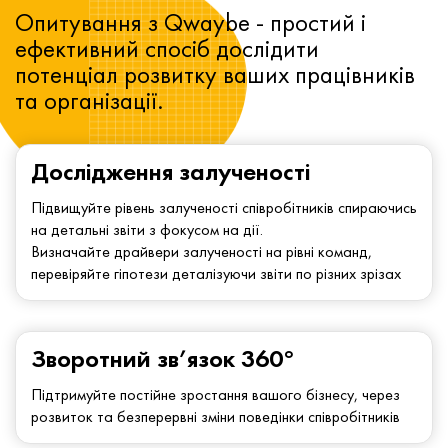
Опитування з Qwaybe - простий і
ефективний спосіб дослідити
потенціал розвитку ваших працівників
та організації.
Дослідження залученості
Підвищуйте рівень залученості співробітників спираючись
на детальні звіти з фокусом на дії.
Визначайте драйвери залученості на рівні команд,
перевіряйте гіпотези деталізуючи звіти по різних зрізах
Зворотний зв’язок 360°
Підтримуйте постійне зростання вашого бізнесу, через
розвиток та безперервні зміни поведінки співробітників