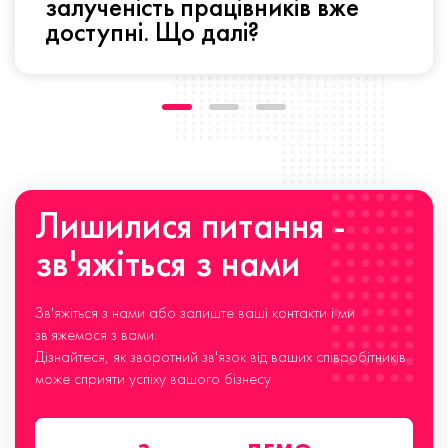
залученість працівників вже
доступні. Що далі?
Лишилися питання -
зв'яжіться з нами
Зв'яжіться з нами або залиште ваші контакти і ми
зв'яжемося з вами.
Дізнайтеся, як зворотний зв'язок від ваших співробітників
може сприяти успіху вашого бізнесу