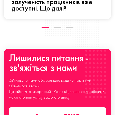
залученість працівників вже
доступні. Що далі?
Лишилися питання -
зв'яжіться з нами
Зв'яжіться з нами або залиште ваші контакти і ми
зв'яжемося з вами.
Дізнайтеся, як зворотний зв'язок від ваших співробітників
може сприяти успіху вашого бізнесу