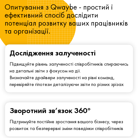
Опитування з Qwaybe - простий і
ефективний спосіб дослідити
потенціал розвитку ваших працівників
та організації.
Дослідження залученості
Підвищуйте рівень залученості співробітників спираючись
на детальні звіти з фокусом на дії.
Визначайте драйвери залученості на рівні команд,
перевіряйте гіпотези деталізуючи звіти по різних зрізах
Зворотний зв’язок 360°
Підтримуйте постійне зростання вашого бізнесу, через
розвиток та безперервні зміни поведінки співробітників