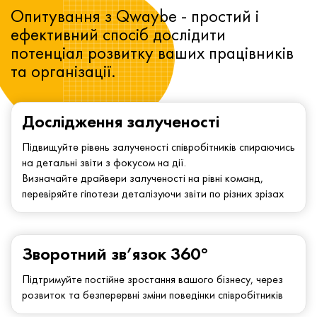
Опитування з Qwaybe - простий і
ефективний спосіб дослідити
потенціал розвитку ваших працівників
та організації.
Дослідження залученості
Підвищуйте рівень залученості співробітників спираючись
на детальні звіти з фокусом на дії.
Визначайте драйвери залученості на рівні команд,
перевіряйте гіпотези деталізуючи звіти по різних зрізах
Зворотний зв’язок 360°
Підтримуйте постійне зростання вашого бізнесу, через
розвиток та безперервні зміни поведінки співробітників