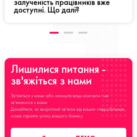
залученість працівників вже
доступні. Що далі?
Лишилися питання -
зв'яжіться з нами
Зв'яжіться з нами або залиште ваші контакти і ми
зв'яжемося з вами.
Дізнайтеся, як зворотний зв'язок від ваших співробітників
може сприяти успіху вашого бізнесу