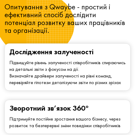
Опитування з Qwaybe - простий і
ефективний спосіб дослідити
потенціал розвитку ваших працівників
та організації.
Дослідження залученості
Підвищуйте рівень залученості співробітників спираючись
на детальні звіти з фокусом на дії.
Визначайте драйвери залученості на рівні команд,
перевіряйте гіпотези деталізуючи звіти по різних зрізах
Зворотний зв’язок 360°
Підтримуйте постійне зростання вашого бізнесу, через
розвиток та безперервні зміни поведінки співробітників