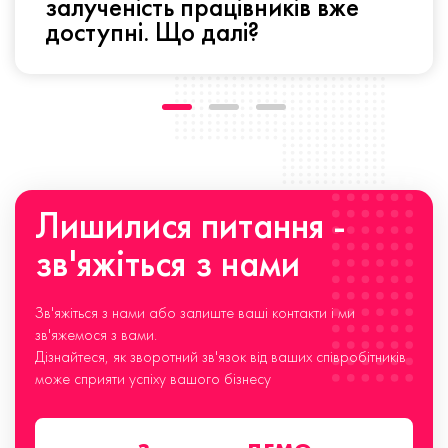
залученість працівників вже
доступні. Що далі?
Лишилися питання -
зв'яжіться з нами
Зв'яжіться з нами або залиште ваші контакти і ми
зв'яжемося з вами.
Дізнайтеся, як зворотний зв'язок від ваших співробітників
може сприяти успіху вашого бізнесу