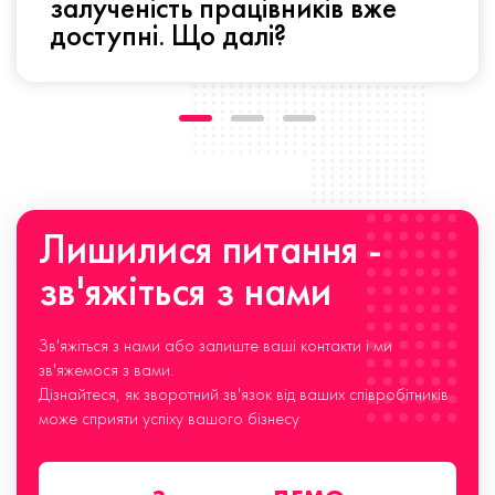
залученість працівників вже
доступні. Що далі?
Лишилися питання -
зв'яжіться з нами
Зв'яжіться з нами або залиште ваші контакти і ми
зв'яжемося з вами.
Дізнайтеся, як зворотний зв'язок від ваших співробітників
може сприяти успіху вашого бізнесу