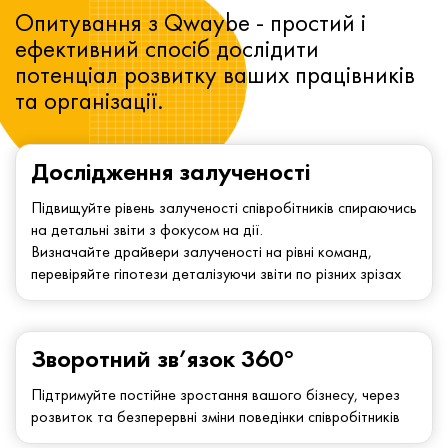
Опитування з Qwaybe - простий і
ефективний спосіб дослідити
потенціал розвитку ваших працівників
та організації.
Дослідження залученості
Підвищуйте рівень залученості співробітників спираючись
на детальні звіти з фокусом на дії.
Визначайте драйвери залученості на рівні команд,
перевіряйте гіпотези деталізуючи звіти по різних зрізах
Зворотний зв’язок 360°
Підтримуйте постійне зростання вашого бізнесу, через
розвиток та безперервні зміни поведінки співробітників