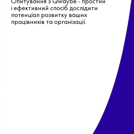
Опитування з Qwaybe - простий
і ефективний спосіб дослідити
потенціал розвитку ваших
працівників та організації.
Ф
о
в