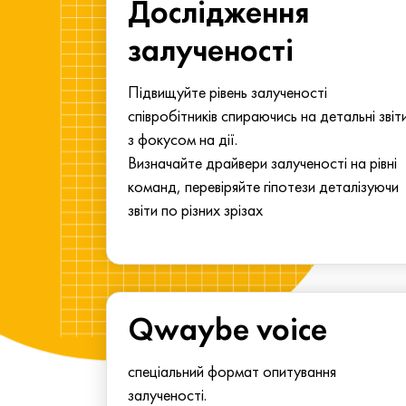
ма для
Дослідження
у
залученості
алу.
Підвищуйте рівень залученості
співробітників спираючись на детальні звіт
з фокусом на дії.
Визначайте драйвери залученості на рівні
команд, перевіряйте гіпотези деталізуючи
звіти по різних зрізах
Qwaybe voice
спеціальний формат опитування
залученості.