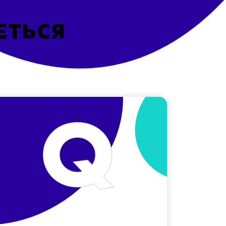
ється