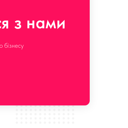
ся з нами
о бізнесу