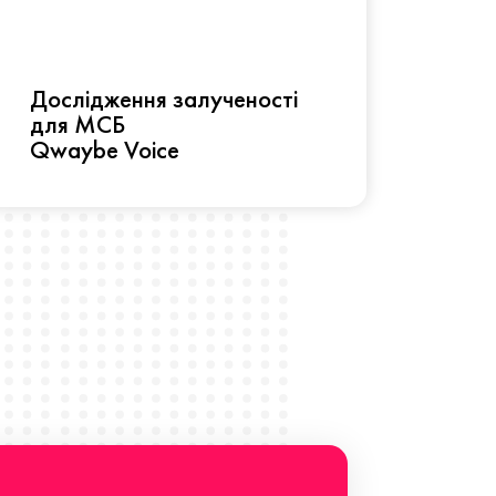
Рез
Дослідження залученості
про 
для МСБ
прац
Qwaybe Voice
Що 