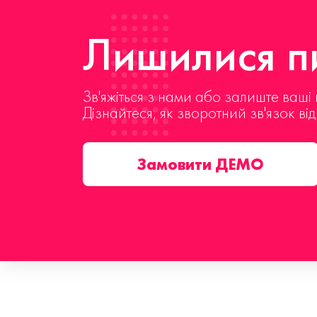
Лишилися пи
Зв'яжіться з нами або залиште ваші 
Дізнайтеся, як зворотний зв'язок ві
Замовити ДЕМО