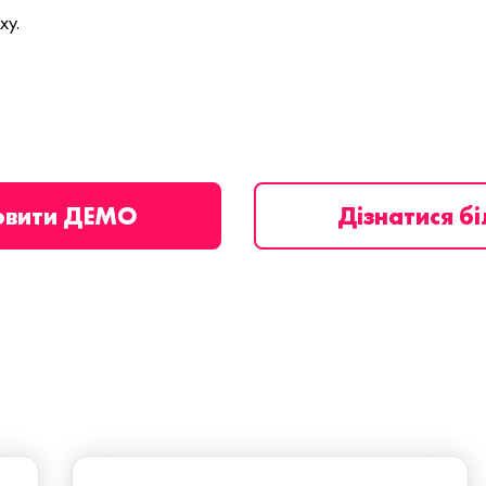
ху.
овити ДЕМО
Дізнатися б