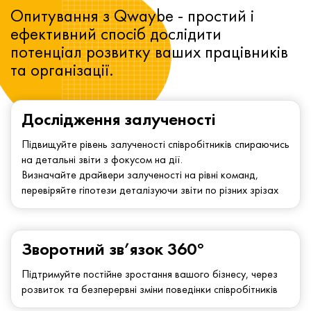
Опитування з Qwaybe - простий і
ефективний спосіб дослідити
потенціал розвитку ваших працівників
та організації.
Дослідження залученості
Підвищуйте рівень залученості співробітників спираючись
на детальні звіти з фокусом на дії.
Визначайте драйвери залученості на рівні команд,
перевіряйте гіпотези деталізуючи звіти по різних зрізах
Зворотний зв’язок 360°
Підтримуйте постійне зростання вашого бізнесу, через
розвиток та безперервні зміни поведінки співробітників