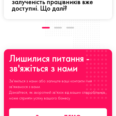
залученість працівників вже
доступні. Що далі?
Лишилися питання -
зв'яжіться з нами
Зв'яжіться з нами або залиште ваші контакти і ми
зв'яжемося з вами.
Дізнайтеся, як зворотний зв'язок від ваших співробітників
може сприяти успіху вашого бізнесу