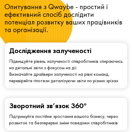
Опитування з Qwaybe - простий і
ефективний спосіб дослідити
потенціал розвитку ваших працівників
та організації.
Дослідження залученості
Підвищуйте рівень залученості співробітників спираючись
на детальні звіти з фокусом на дії.
Визначайте драйвери залученості на рівні команд,
перевіряйте гіпотези деталізуючи звіти по різних зрізах
Зворотний зв’язок 360°
Підтримуйте постійне зростання вашого бізнесу, через
розвиток та безперервні зміни поведінки співробітників