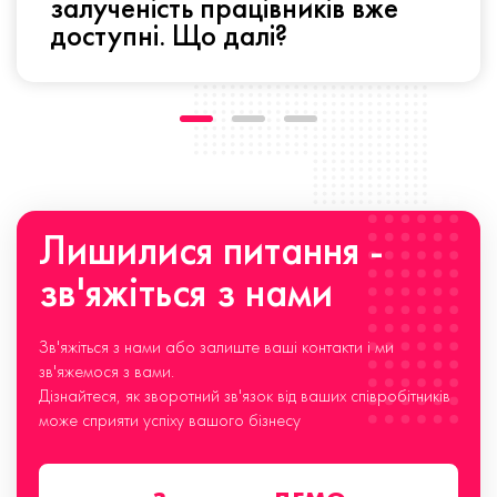
залученість працівників вже
доступні. Що далі?
Лишилися питання -
зв'яжіться з нами
Зв'яжіться з нами або залиште ваші контакти і ми
зв'яжемося з вами.
Дізнайтеся, як зворотний зв'язок від ваших співробітників
може сприяти успіху вашого бізнесу