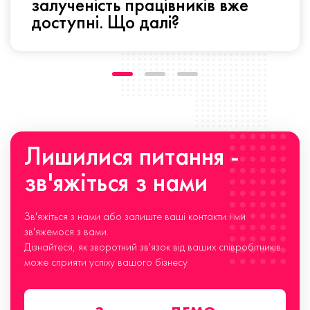
залученість працівників вже
доступні. Що далі?
Лишилися питання -
зв'яжіться з нами
Зв'яжіться з нами або залиште ваші контакти і ми
зв'яжемося з вами.
Дізнайтеся, як зворотний зв'язок від ваших співробітників
може сприяти успіху вашого бізнесу