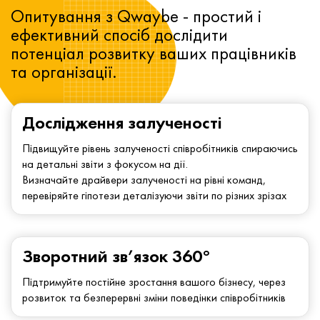
Опитування з Qwaybe - простий і
ефективний спосіб дослідити
потенціал розвитку ваших працівників
та організації.
Дослідження залученості
Підвищуйте рівень залученості співробітників спираючись
на детальні звіти з фокусом на дії.
Визначайте драйвери залученості на рівні команд,
перевіряйте гіпотези деталізуючи звіти по різних зрізах
Зворотний зв’язок 360°
Підтримуйте постійне зростання вашого бізнесу, через
розвиток та безперервні зміни поведінки співробітників