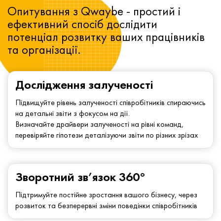
Опитування з Qwaybe - простий і
ефективний спосіб дослідити
потенціал розвитку ваших працівників
та організації.
Дослідження залученості
Підвищуйте рівень залученості співробітників спираючись
на детальні звіти з фокусом на дії.
Визначайте драйвери залученості на рівні команд,
перевіряйте гіпотези деталізуючи звіти по різних зрізах
Зворотний зв’язок 360°
Підтримуйте постійне зростання вашого бізнесу, через
розвиток та безперервні зміни поведінки співробітників