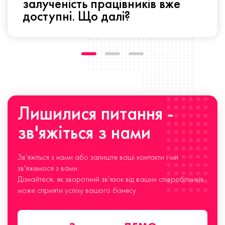
залученість працівників вже
доступні. Що далі?
Лишилися питання -
зв'яжіться з нами
Зв'яжіться з нами або залиште ваші контакти і ми
зв'яжемося з вами.
Дізнайтеся, як зворотний зв'язок від ваших співробітників
може сприяти успіху вашого бізнесу