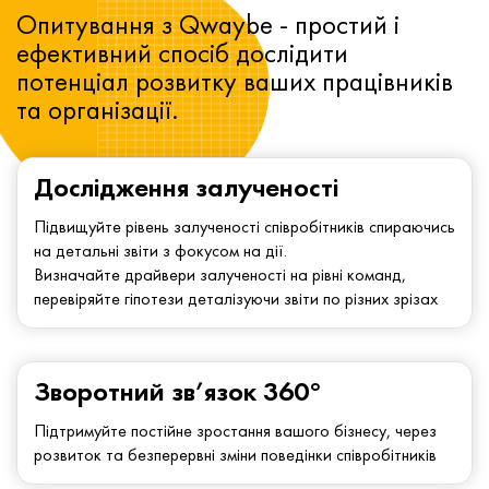
Опитування з Qwaybe - простий і
ефективний спосіб дослідити
потенціал розвитку ваших працівників
та організації.
Дослідження залученості
Підвищуйте рівень залученості співробітників спираючись
на детальні звіти з фокусом на дії.
Визначайте драйвери залученості на рівні команд,
перевіряйте гіпотези деталізуючи звіти по різних зрізах
Зворотний зв’язок 360°
Підтримуйте постійне зростання вашого бізнесу, через
розвиток та безперервні зміни поведінки співробітників