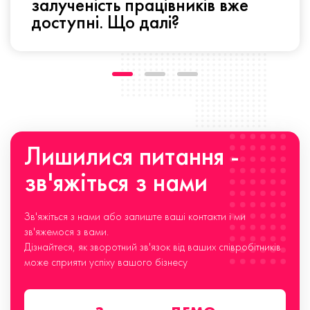
залученість працівників вже
доступні. Що далі?
Лишилися питання -
зв'яжіться з нами
Зв'яжіться з нами або залиште ваші контакти і ми
зв'яжемося з вами.
Дізнайтеся, як зворотний зв'язок від ваших співробітників
може сприяти успіху вашого бізнесу