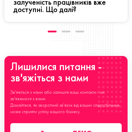
залученість працівників вже
доступні. Що далі?
Лишилися питання -
зв'яжіться з нами
Зв'яжіться з нами або залиште ваші контакти і ми
зв'яжемося з вами.
Дізнайтеся, як зворотний зв'язок від ваших співробітників
може сприяти успіху вашого бізнесу