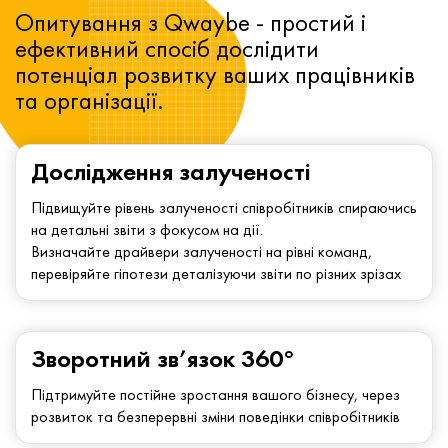
Опитування з Qwaybe - простий і
ефективний спосіб дослідити
потенціал розвитку ваших працівників
та організації.
Дослідження залученості
Підвищуйте рівень залученості співробітників спираючись
на детальні звіти з фокусом на дії.
Визначайте драйвери залученості на рівні команд,
перевіряйте гіпотези деталізуючи звіти по різних зрізах
Зворотний зв’язок 360°
Підтримуйте постійне зростання вашого бізнесу, через
розвиток та безперервні зміни поведінки співробітників