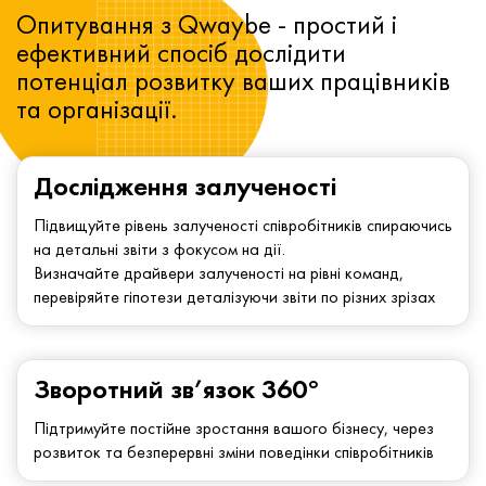
Опитування з Qwaybe - простий і
ефективний спосіб дослідити
потенціал розвитку ваших працівників
та організації.
Дослідження залученості
Підвищуйте рівень залученості співробітників спираючись
на детальні звіти з фокусом на дії.
Визначайте драйвери залученості на рівні команд,
перевіряйте гіпотези деталізуючи звіти по різних зрізах
Зворотний зв’язок 360°
Підтримуйте постійне зростання вашого бізнесу, через
розвиток та безперервні зміни поведінки співробітників