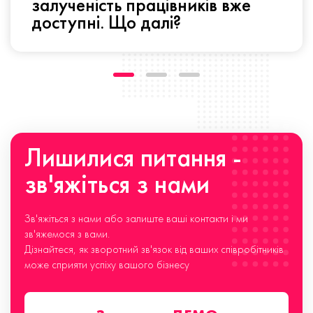
залученість працівників вже
доступні. Що далі?
Лишилися питання -
зв'яжіться з нами
Зв'яжіться з нами або залиште ваші контакти і ми
зв'яжемося з вами.
Дізнайтеся, як зворотний зв'язок від ваших співробітників
може сприяти успіху вашого бізнесу