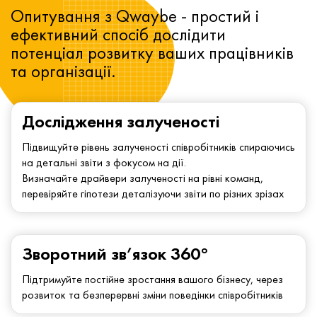
Опитування з Qwaybe - простий і
ефективний спосіб дослідити
потенціал розвитку ваших працівників
та організації.
Дослідження залученості
Підвищуйте рівень залученості співробітників спираючись
на детальні звіти з фокусом на дії.
Визначайте драйвери залученості на рівні команд,
перевіряйте гіпотези деталізуючи звіти по різних зрізах
Зворотний зв’язок 360°
Підтримуйте постійне зростання вашого бізнесу, через
розвиток та безперервні зміни поведінки співробітників