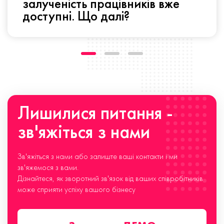
залученість працівників вже
доступні. Що далі?
Лишилися питання -
зв'яжіться з нами
Зв'яжіться з нами або залиште ваші контакти і ми
зв'яжемося з вами.
Дізнайтеся, як зворотний зв'язок від ваших співробітників
може сприяти успіху вашого бізнесу