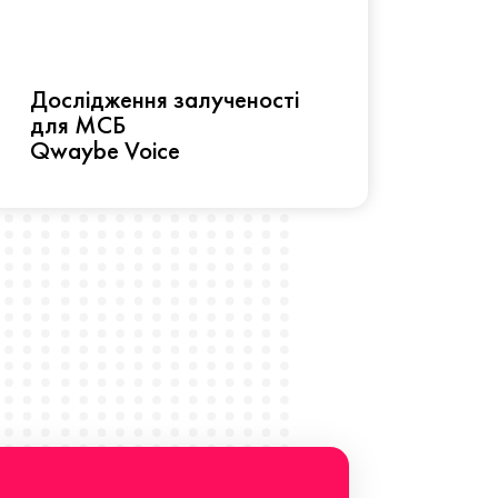
Рез
Дослідження залученості
про 
для МСБ
прац
Qwaybe Voice
Що 