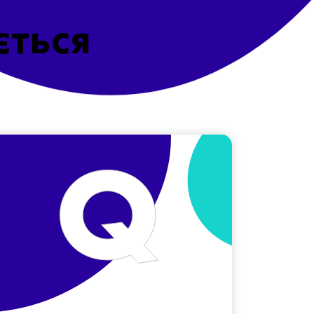
ється