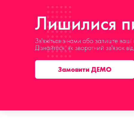
Лишилися пи
Зв'яжіться з нами або залиште ваші 
Дізнайтеся, як зворотний зв'язок ві
Замовити ДЕМО