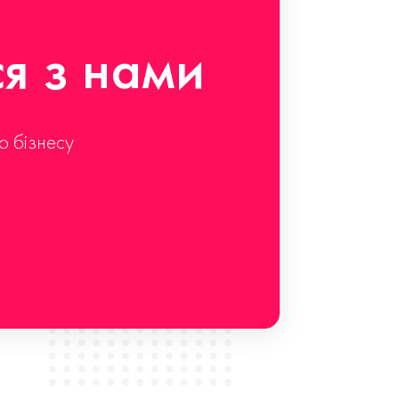
ся з нами
о бізнесу