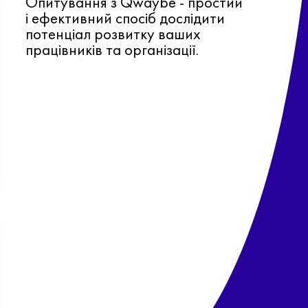
Опитування з Qwaybe - простий
і ефективний спосіб дослідити
потенціал розвитку ваших
працівників та організації.
Ф
о
в