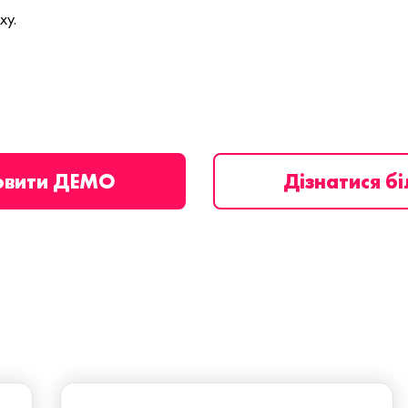
ху.
овити ДЕМО
Дізнатися б