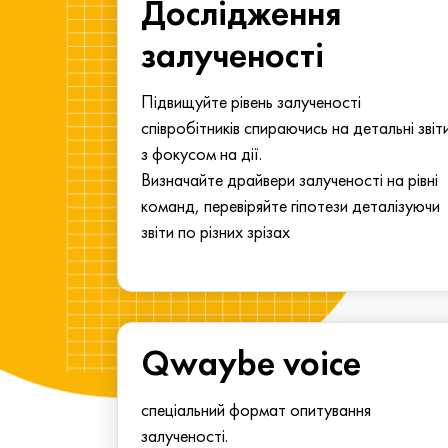
ма для
Дослідження
у
залученості
алу.
Підвищуйте рівень залученості
співробітників спираючись на детальні звіт
з фокусом на дії.
Визначайте драйвери залученості на рівні
команд, перевіряйте гіпотези деталізуючи
звіти по різних зрізах
Qwaybe voice
спеціальний формат опитування
залученості.