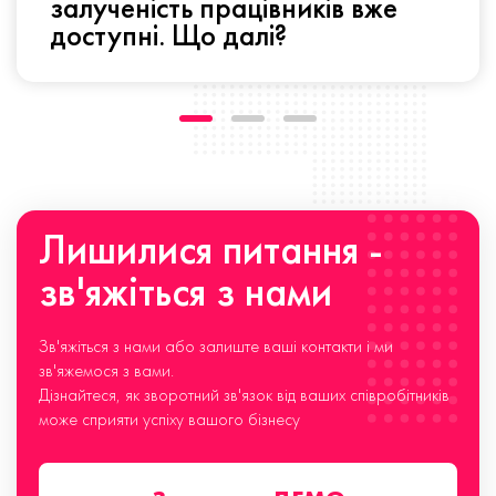
залученість працівників вже
доступні. Що далі?
Лишилися питання -
зв'яжіться з нами
Зв'яжіться з нами або залиште ваші контакти і ми
зв'яжемося з вами.
Дізнайтеся, як зворотний зв'язок від ваших співробітників
може сприяти успіху вашого бізнесу