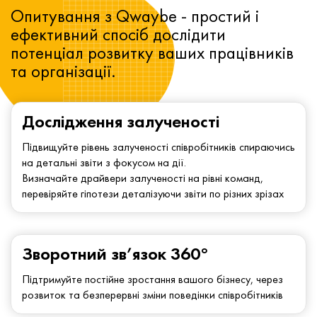
Опитування з Qwaybe - простий і
ефективний спосіб дослідити
потенціал розвитку ваших працівників
та організації.
Дослідження залученості
Підвищуйте рівень залученості співробітників спираючись
на детальні звіти з фокусом на дії.
Визначайте драйвери залученості на рівні команд,
перевіряйте гіпотези деталізуючи звіти по різних зрізах
Зворотний зв’язок 360°
Підтримуйте постійне зростання вашого бізнесу, через
розвиток та безперервні зміни поведінки співробітників