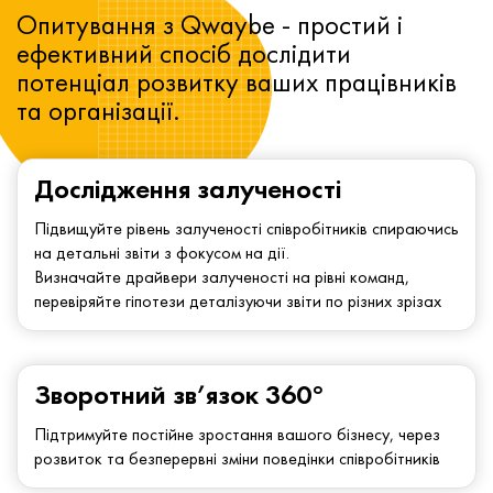
Опитування з Qwaybe - простий і
ефективний спосіб дослідити
потенціал розвитку ваших працівників
та організації.
Дослідження залученості
Підвищуйте рівень залученості співробітників спираючись
на детальні звіти з фокусом на дії.
Визначайте драйвери залученості на рівні команд,
перевіряйте гіпотези деталізуючи звіти по різних зрізах
Зворотний зв’язок 360°
Підтримуйте постійне зростання вашого бізнесу, через
розвиток та безперервні зміни поведінки співробітників