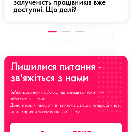
залученість працівників вже
доступні. Що далі?
Лишилися питання -
зв'яжіться з нами
Зв'яжіться з нами або залиште ваші контакти і ми
зв'яжемося з вами.
Дізнайтеся, як зворотний зв'язок від ваших співробітників
може сприяти успіху вашого бізнесу