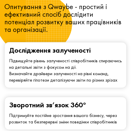
Опитування з Qwaybe - простий і
ефективний спосіб дослідити
потенціал розвитку ваших працівників
та організації.
Дослідження залученості
Підвищуйте рівень залученості співробітників спираючись
на детальні звіти з фокусом на дії.
Визначайте драйвери залученості на рівні команд,
перевіряйте гіпотези деталізуючи звіти по різних зрізах
Зворотний зв’язок 360°
Підтримуйте постійне зростання вашого бізнесу, через
розвиток та безперервні зміни поведінки співробітників