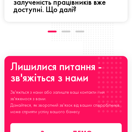
залученість працівників вже
доступні. Що далі?
Лишилися питання -
зв'яжіться з нами
Зв'яжіться з нами або залиште ваші контакти і ми
зв'яжемося з вами.
Дізнайтеся, як зворотний зв'язок від ваших співробітників
може сприяти успіху вашого бізнесу