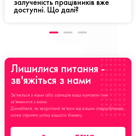
залученість працівників вже
доступні. Що далі?
Лишилися питання -
зв'яжіться з нами
Зв'яжіться з нами або залиште ваші контакти і ми
зв'яжемося з вами.
Дізнайтеся, як зворотний зв'язок від ваших співробітників
може сприяти успіху вашого бізнесу