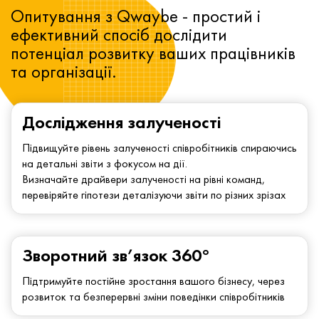
Опитування з Qwaybe - простий і
ефективний спосіб дослідити
потенціал розвитку ваших працівників
та організації.
Дослідження залученості
Підвищуйте рівень залученості співробітників спираючись
на детальні звіти з фокусом на дії.
Визначайте драйвери залученості на рівні команд,
перевіряйте гіпотези деталізуючи звіти по різних зрізах
Зворотний зв’язок 360°
Підтримуйте постійне зростання вашого бізнесу, через
розвиток та безперервні зміни поведінки співробітників