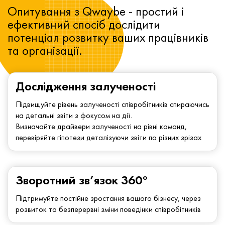
Опитування з Qwaybe - простий і
ефективний спосіб дослідити
потенціал розвитку ваших працівників
та організації.
Дослідження залученості
Підвищуйте рівень залученості співробітників спираючись
на детальні звіти з фокусом на дії.
Визначайте драйвери залученості на рівні команд,
перевіряйте гіпотези деталізуючи звіти по різних зрізах
Зворотний зв’язок 360°
Підтримуйте постійне зростання вашого бізнесу, через
розвиток та безперервні зміни поведінки співробітників