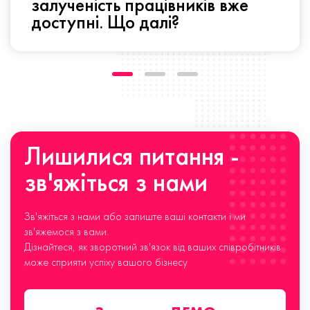
залученість працівників вже
доступні. Що далі?
Лишилися питання -
зв'яжіться з нами
Зв'яжіться з нами або залиште ваші контакти і ми
зв'яжемося з вами.
Дізнайтеся, як зворотний зв'язок від ваших співробітників
може сприяти успіху вашого бізнесу