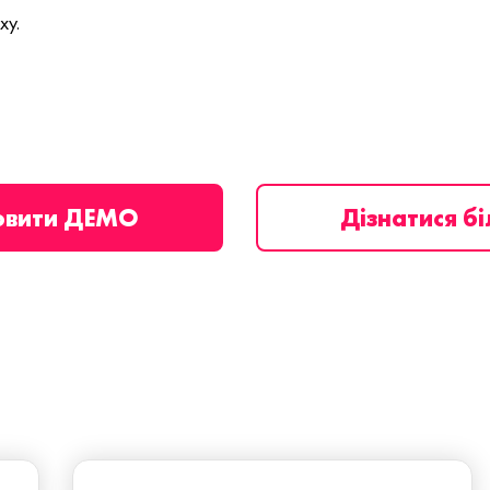
ху.
овити ДЕМО
Дізнатися б