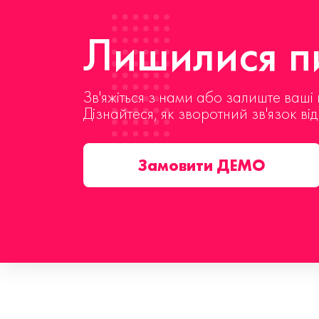
Лишилися пи
Зв'яжіться з нами або залиште ваші 
Дізнайтеся, як зворотний зв'язок ві
Замовити ДЕМО