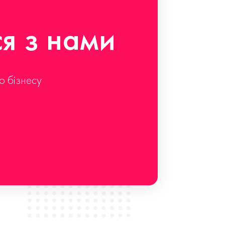
ся з нами
о бізнесу