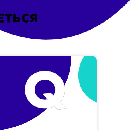
ється