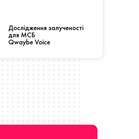
Рез
Дослідження залученості
про 
для МСБ
прац
Qwaybe Voice
Що 