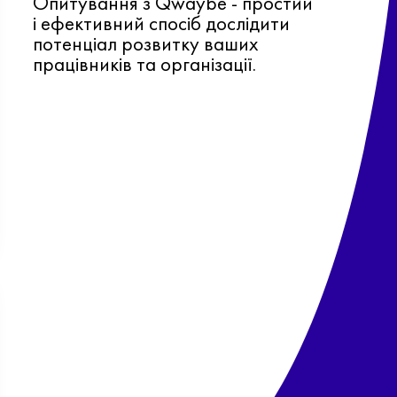
Опитування з Qwaybe - простий
і ефективний спосіб дослідити
потенціал розвитку ваших
працівників та організації.
Ф
о
в