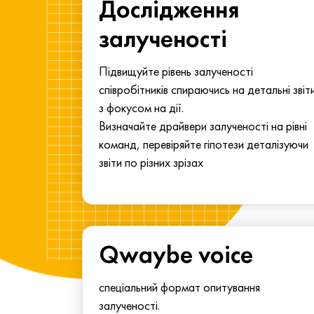
ма для
Дослідження
у
залученості
алу.
Підвищуйте рівень залученості
співробітників спираючись на детальні звіт
з фокусом на дії.
Визначайте драйвери залученості на рівні
команд, перевіряйте гіпотези деталізуючи
звіти по різних зрізах
Qwaybe voice
спеціальний формат опитування
залученості.