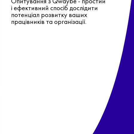
Опитування з Qwaybe - простий
і ефективний спосіб дослідити
потенціал розвитку ваших
працівників та організації.
Ф
о
в