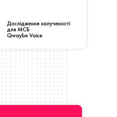
Рез
Дослідження залученості
про 
для МСБ
прац
Qwaybe Voice
Що 