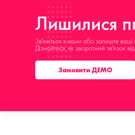
Лишилися пи
Зв'яжіться з нами або залиште ваші 
Дізнайтеся, як зворотний зв'язок ві
Замовити ДЕМО