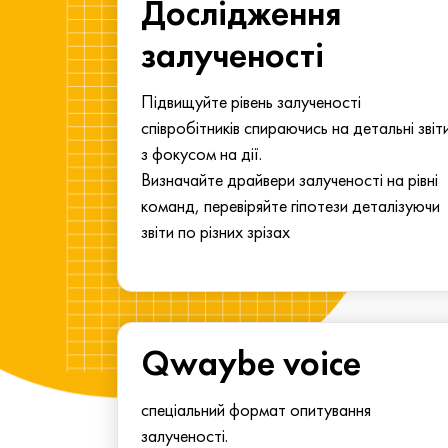
ма для
Дослідження
у
залученості
алу.
Підвищуйте рівень залученості
співробітників спираючись на детальні звіт
з фокусом на дії.
Визначайте драйвери залученості на рівні
команд, перевіряйте гіпотези деталізуючи
звіти по різних зрізах
Qwaybe voice
спеціальний формат опитування
залученості.