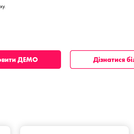
ху.
овити ДЕМО
Дізнатися б