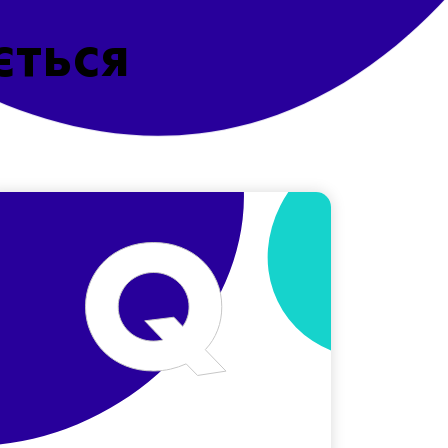
ється