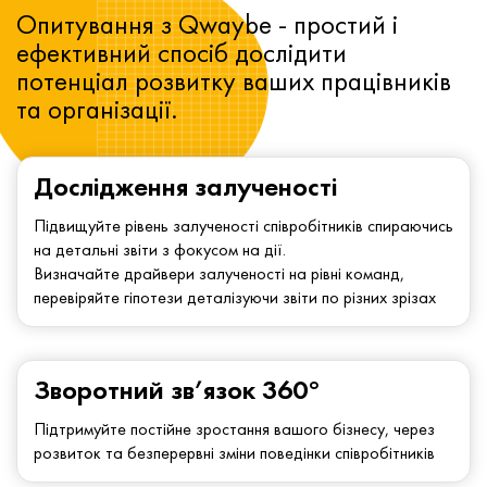
Опитування з Qwaybe - простий і
ефективний спосіб дослідити
потенціал розвитку ваших працівників
та організації.
Дослідження залученості
Підвищуйте рівень залученості співробітників спираючись
на детальні звіти з фокусом на дії.
Визначайте драйвери залученості на рівні команд,
перевіряйте гіпотези деталізуючи звіти по різних зрізах
Зворотний зв’язок 360°
Підтримуйте постійне зростання вашого бізнесу, через
розвиток та безперервні зміни поведінки співробітників