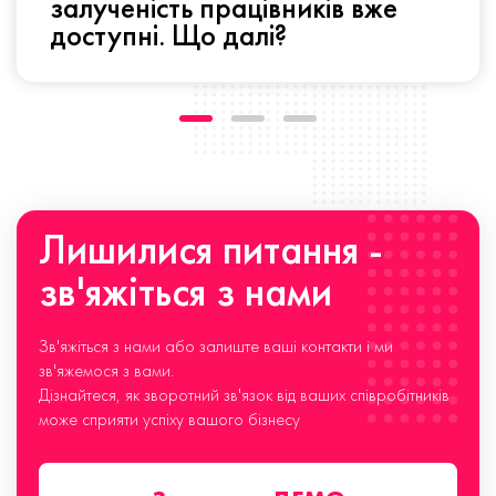
залученість працівників вже
доступні. Що далі?
Лишилися питання -
зв'яжіться з нами
Зв'яжіться з нами або залиште ваші контакти і ми
зв'яжемося з вами.
Дізнайтеся, як зворотний зв'язок від ваших співробітників
може сприяти успіху вашого бізнесу