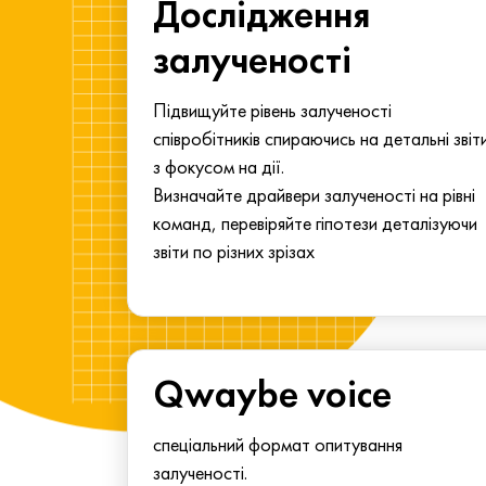
ма для
Дослідження
у
залученості
алу.
Підвищуйте рівень залученості
співробітників спираючись на детальні звіт
з фокусом на дії.
Визначайте драйвери залученості на рівні
команд, перевіряйте гіпотези деталізуючи
звіти по різних зрізах
Qwaybe voice
спеціальний формат опитування
залученості.