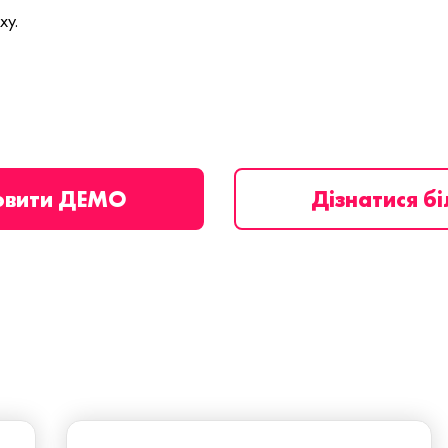
ху.
овити ДЕМО
Дізнатися б