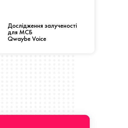
Рез
Дослідження залученості
про 
для МСБ
прац
Qwaybe Voice
Що 