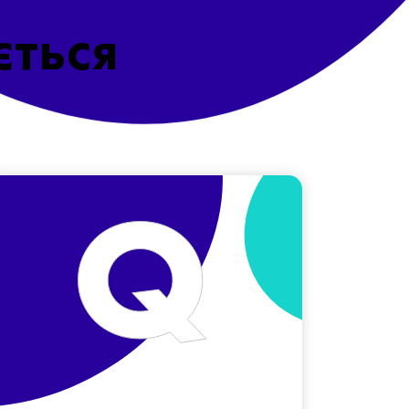
ється