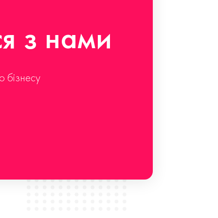
ся з нами
о бізнесу