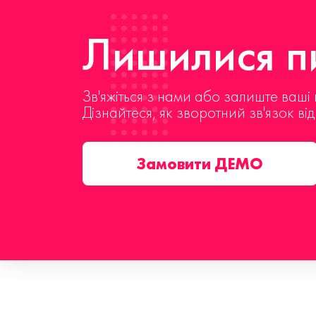
Лишилися пи
Зв'яжіться з нами або залиште ваші 
Дізнайтеся, як зворотний зв'язок ві
Замовити ДЕМО