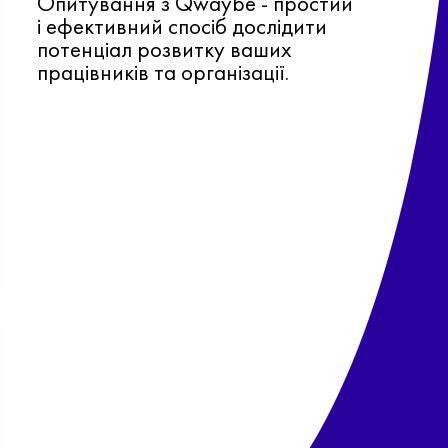
Опитування з Qwaybe - простий
і ефективний спосіб дослідити
потенціал розвитку ваших
працівників та організації.
Ф
о
в