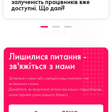
залученість працівників вже
доступні. Що далі?
Лишилися питання -
зв'яжіться з нами
Зв'яжіться з нами або залиште ваші контакти і ми
зв'яжемося з вами.
Дізнайтеся, як зворотний зв'язок від ваших співробітників
може сприяти успіху вашого бізнесу