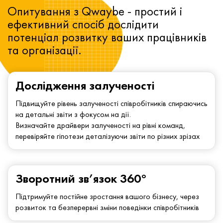
Опитування з Qwaybe - простий і
ефективний спосіб дослідити
потенціал розвитку ваших працівників
та організації.
Дослідження залученості
Підвищуйте рівень залученості співробітників спираючись
на детальні звіти з фокусом на дії.
Визначайте драйвери залученості на рівні команд,
перевіряйте гіпотези деталізуючи звіти по різних зрізах
Зворотний зв’язок 360°
Підтримуйте постійне зростання вашого бізнесу, через
розвиток та безперервні зміни поведінки співробітників