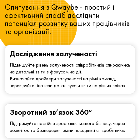
Опитування з Qwaybe - простий і
ефективний спосіб дослідити
потенціал розвитку ваших працівників
та організації.
Дослідження залученості
Підвищуйте рівень залученості співробітників спираючись
на детальні звіти з фокусом на дії.
Визначайте драйвери залученості на рівні команд,
перевіряйте гіпотези деталізуючи звіти по різних зрізах
Зворотний зв’язок 360°
Підтримуйте постійне зростання вашого бізнесу, через
розвиток та безперервні зміни поведінки співробітників