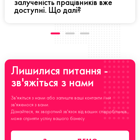
залученість працівників вже
доступні. Що далі?
Лишилися питання -
зв'яжіться з нами
Зв'яжіться з нами або залиште ваші контакти і ми
зв'яжемося з вами.
Дізнайтеся, як зворотний зв'язок від ваших співробітників
може сприяти успіху вашого бізнесу