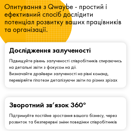
Опитування з Qwaybe - простий і
ефективний спосіб дослідити
потенціал розвитку ваших працівників
та організації.
Дослідження залученості
Підвищуйте рівень залученості співробітників спираючись
на детальні звіти з фокусом на дії.
Визначайте драйвери залученості на рівні команд,
перевіряйте гіпотези деталізуючи звіти по різних зрізах
Зворотний зв’язок 360°
Підтримуйте постійне зростання вашого бізнесу, через
розвиток та безперервні зміни поведінки співробітників