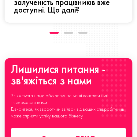
залученість працівників вже
доступні. Що далі?
Лишилися питання -
зв'яжіться з нами
Зв'яжіться з нами або залиште ваші контакти і ми
зв'яжемося з вами.
Дізнайтеся, як зворотний зв'язок від ваших співробітників
може сприяти успіху вашого бізнесу