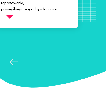
raportowania,
przemyślanym wygodnym formatom
dashboardów oraz wyborowi języka
raportów.