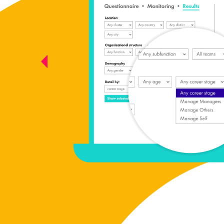
mi jest
sariuszy.