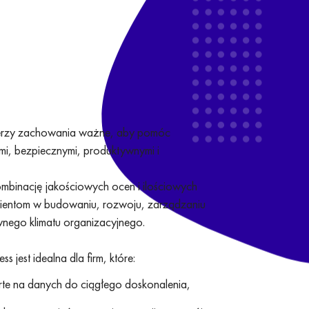
mierzy zachowania ważne, aby pomóc
i, bezpiecznymi, produktywnymi i
mbinację jakościowych ocen i ilościowych
ientom w budowaniu, rozwoju, zarządzaniu
wnego klimatu organizacyjnego.
 jest idealna dla firm, które:
te na danych do ciągłego doskonalenia,