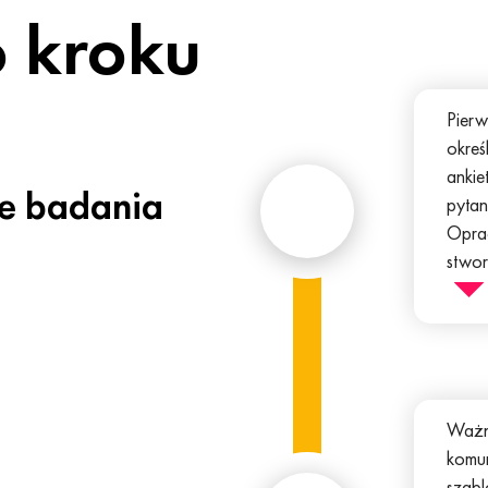
 kroku
Pierw
okreś
ankie
e badania
pytan
Oprac
stwor
odpow
podej
czasu
przep
wykor
Ważny
komun
szabl