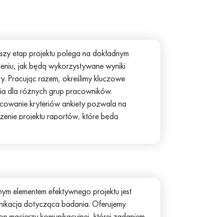
szy etap projektu polega na dokładnym
leniu, jak będą wykorzystywane wyniki
ty. Pracując razem, określimy kluczowe
ia dla różnych grup pracowników.
owanie kryteriów ankiety pozwala na
zenie projektu raportów, które będą
iadać konkretnym celom projektu. To
ście zapewnia optymalne wykorzystanie
, energii i zasobów, zarówno podczas
rowadzania ankiet, jak i w procesie analizy i
zystania uzyskanych danych.
m elementem efektywnego projektu jest
ikacja dotycząca badania. Oferujemy
on macierzy komunikacyjnej, której zadaniem