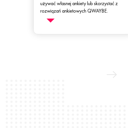
używać własnej ankiety lub skorzystać z
rozwiązań ankietowych QWAYBE.
W ramach projektu będziesz mógł tworzyć
ankiety dostosowane do Twoich potrzeb i
otrzymać wsparcie w ich walidacji.