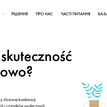
РІШЕННЯ
ПРО НАС
ЧАСТІ ПИТАННЯ
БАЗ
 skuteczność
ciowo?
y złożonej kombinacji
h i czynników społecznych.