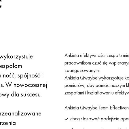
ć
wykorzystuje
Ankieta efektywności zespołu 
pracownikom czuć się wspieranym
zespołom
zaangażowanymi.
jność, spójność i
Ankieta Qwaybe wykorzystuje ko
es. W nowoczesnej
pomiarów, aby pomóc naszym kl
zespołami i kształtowaniu efekty
zowy dla sukcesu.
Ankieta Qwaybe Team Effectiveness
przeanalizowane
chcą stosować podejście opar
rzenia