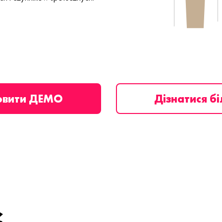
овити ДЕМО
Дізнатися б