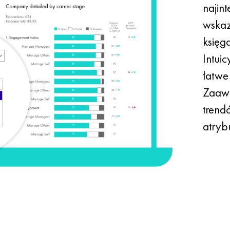
najint
wskaz
księg
Intui
łatwe
Zaawa
trend
atryb