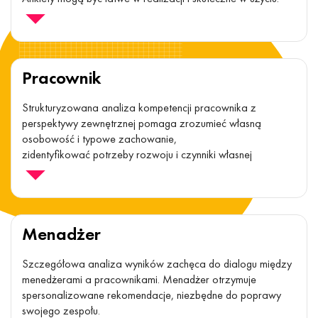
Szybki i prosty przegląd kluczowych kompetencji
pracowników z praktycznymi poradami dotyczącymi
poprawy zarówno na poziomie korporacyjnym, jak i w
poszczególnych zespołach czy pracownikach.
Pracownik
Dostęp do uporządkowanych danych i rekomendacji
pomaga podejmować obiektywne decyzje i określać, gdzie
najlepiej inwestować czas i pieniądze na doskonalenie
Strukturyzowana analiza kompetencji pracownika z
biznesu.
perspektywy zewnętrznej pomaga zrozumieć własną
osobowość i typowe zachowanie,
zidentyfikować potrzeby rozwoju i czynniki własnej
produktywności,
systematycznie poprawiać umiejętności i rozwijać karierę.
Menadżer
Szczegółowa analiza wyników zachęca do dialogu między
menedżerami a pracownikami. Menadżer otrzymuje
spersonalizowane rekomendacje, niezbędne do poprawy
swojego zespołu.