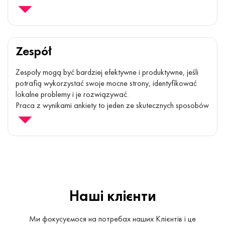
Określ skuteczne kroki, niezbędne do wprowadzenia zmian i
ulepszeń, nawet na poziomie lokalnym.
Zespół
Zespoły mogą być bardziej efektywne i produktywne, jeśli
potrafią wykorzystać swoje mocne strony, identyfikować
lokalne problemy i je rozwiązywać.
Praca z wynikami ankiety to jeden ze skutecznych sposobów
na rozpoczęcie otwartej rozmowy o tym, co naprawdę
dzieje się 'pod powierzchnią' i co należy zrobić, aby zespół
osiągnął nowy poziom efektywności i produktywności.
Наші клієнти
Ми фокусуємося на потребах наших Клієнтів і це