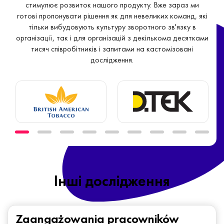
стимулює розвиток нашого продукту. Вже зараз ми
готові пропонувати рішення як для невеликих команд, які
тільки вибудовують культуру зворотного зв'язку в
організації, так і для організацій з декількома десятками
тисяч співробітників і запитами на кастомізовані
дослідження.
Iнші дослідження
Zaangażowania pracowników