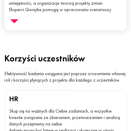
umiejętności, a organizacje tworzą projekty zmian.
Eksperci Qwaybe pomogą w opracowaniu scenariuszy
spotkań one2one dla menedżerów lub przeprowadzeniu
sesji coachingowych.
Korzyści
uczestników
Efektywność badania osiągana jest poprzez zrozumienie własnej
roli i korzyści płynących z projektu dla każdego z uczestników.
HR
Skup się na ważnych dla Ciebie zadaniach, a wszystkie
kwestie związane ze zbieraniem, przetwarzaniem i analizą
danych przejmiemy na siebie.
Ankiety mogą być łatwe w realizacji i skuteczne w użyciu.