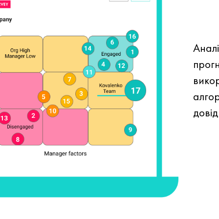
Аналі
прогн
вико
алгор
дові