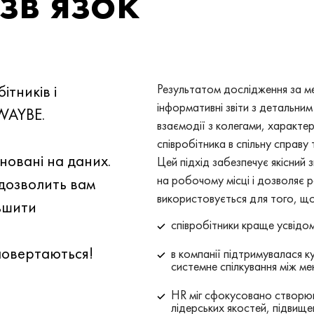
зв'язок
ітників і
Результатом дослідження за 
інформативні звіти з детальни
QWAYBE.
взаємодії з колегами, характе
співробітника в спільну справу
новані на даних.
Цей підхід забезпечує якісний 
на робочому місці і дозволяє р
дозволить вам
використовується для того, щ
льшити
співробітники краще усвідом
 повертаються!
в компанії підтримувалася ку
системне спілкування між ме
HR міг сфокусовано створюв
лідерських якостей, підвище