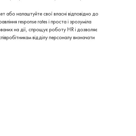
кет або налаштуйте свої власні відповідно до
вління response rates і проста і зрозуміла
тованих на дії, спрощує роботу HR і дозволяє
співробітникам відділу персоналу визначати