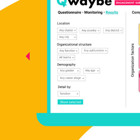
птивне
та
ейсом
ваших