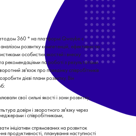
методом 360 ° на платформі Qwaybe є
м аналізом розвитку компетенцій, ефективністю
ристиками особистих якостей і внеску
 та рекомендаціями по роботі з результатами.
зворотний зв'язок про поведінку співробітників
озробити дієві плани розвитку. Він
об:
лювали свої сильні якості і зони розвитку,
льтура довіри і зворотного зв'язку через
неджерами і співробітниками,
ати ініціативи спрямованих на розвиток
ння продуктивності, планування наступності