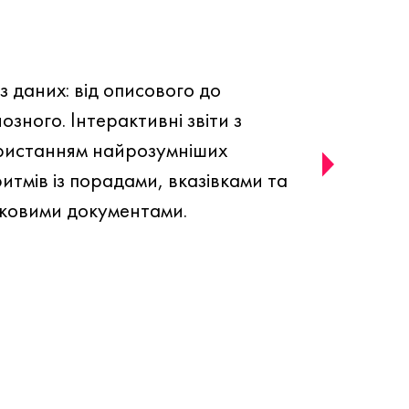
з даних: від описового до
озного. Інтерактивні звіти з
ристанням найрозумніших
итмів із порадами, вказівками та
дковими документами.