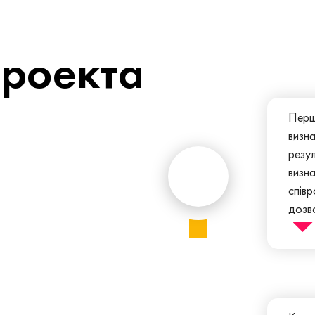
проекта
Перш
визна
резу
визна
співр
дозво
відпо
підхі
часу,
опиту
вико