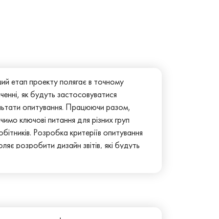
ий етап проекту полягає в точному
ченні, як будуть застосовуватися
льтати опитування. Працюючи разом,
чимо ключові питання для різних груп
обітників. Розробка критеріїв опитування
ляє розробити дизайн звітів, які будуть
відати конкретним цілям проекту. Цей
д забезпечить оптимальне використання
 енергії та ресурсів, як під час проведення
вань, так і в процесі аналізу та
ристання отриманих даних.