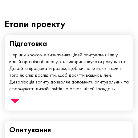
Етапи проекту
Підготовка
Першим кроком є ​​визначення цілей опитування і як у
вашій організації планують використовувати результати.
Давайте працювати разом, щоб визначити, які теми і
того як слід дослідити, щоб досягти ваших цілей.
Деталізація запиту дозволяє доповнити опитувальник та
сформувати дизайн звітів на основі цілей і завдань.
Це дозволить ефективно використовувати час, енергію і
ресурси при проведенні опитування і роботі з його
результатами.
Опитування