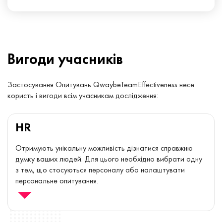
порекомендувати перевірених експертів які пройдуть весь
шлях з вами.
Вигоди
учасників
Застосування Опитувань QwaybeTeamEffectiveness несе
користь і вигоди всім учасникам дослідження:
HR
Отримують унікальну можливість дізнатися справжню
думку ваших людей. Для цього необхідно вибрати одну
з тем, що стосуються персоналу або налаштувати
персональне опитування.