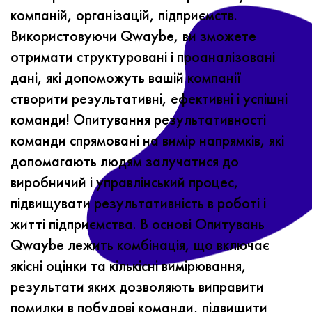
компаній, організацій, підприємств.
Використовуючи Qwaybe, ви зможете
отримати структуровані і проаналізовані
дані, які допоможуть вашій компанії
створити результативні, ефективні і успішні
команди!
Опитування результативності
команди спрямовані на вимір напрямків, які
допомагають людям залучатися до
виробничий і управлінський процес,
підвищувати результативність в роботі і
житті підприємства.
В основі Опитувань
Qwaybe лежить комбінація, що включає
якісні оцінки та кількісні вимірювання,
результати яких дозволяють виправити
помилки в побудові команди, підвищити