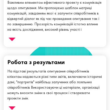
Важливим елементом ефективного проекту є комунікація
щодо опитування. Ми пропонуємо шаблон матриці
комунікацій, завданням якої є залучити співробітників в
відвертий діалог як під час проведення опитування так і
по завершенню. Прозорість комунікацій істотно вплине
на якість дослідження, високий рівень участі і
ефективність роботи з результатами.
Платформа брендується та налаштовується під цілі
проекта. Клієнт має доступ до моніторингу участі 24/7
Робота з результами
На підставі результатів опитування співробітників
клієнтам надаються різні типи звітів, включаючи історичні
дані, "портретів" найбільш залучених або лояльних
співробітників Використовуючи ці матеріали, організації
можуть вносити зміни в свої процеси і створювати
проекти змін.
Експерти Qwaybe допоможуть створити дизайн сесій і
допоможуть з follow up. Також ми можемо