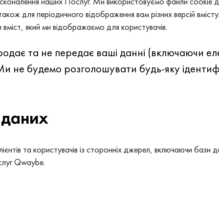
вдосконалення наших Послуг. Ми використовуємо файли cookie 
 також для періодичного відображення вам різних версій вміст
 вміст, який ми відображаємо для користувачів.
одає та не передає ваші данні (включаючи ел
 Ми не будемо розголошувати будь-яку іденти
 даних
єнтів та користувачів із сторонніх джерел, включаючи бази 
слуг Qwaybe.