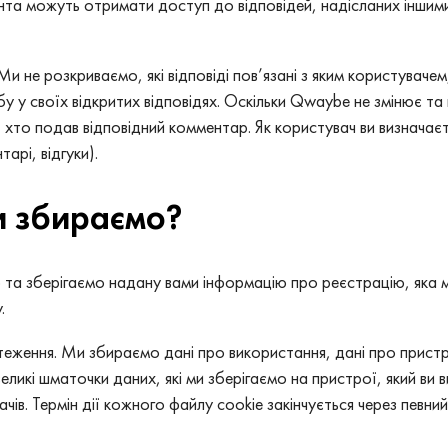
нта можуть отримати доступ до відповідей, надісланих іншими
 Ми не розкриваємо, які відповіді пов’язані з яким користува
 у своїх відкритих відповідях. Оскільки Qwaybe не змінює та 
хто подав відповідний комментар. Як користувач ви визначаєт
арі, відгуки).
и збираємо?
та зберігаємо надану вами інформацію про реєстрацію, яка мож
.
теження. Ми збираємо дані про використання, дані про пристр
невеликі шматочки даних, які ми зберігаємо на пристрої, який 
ів. Термін дії кожного файлу cookie закінчується через певний