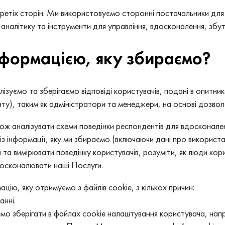
 третіх сторін. Ми використовуємо сторонні постачальники для
налітику та інструменти для управління, вдосконалення, збу
нформацією, яку збираємо?
лізуємо та зберігаємо відповіді користувачів, подані в опитн
ту), таким як адміністратори та менеджери, на основі дозвол
ж аналізувати схеми поведінки респондентів для вдосконаленн
 інформації, яку ми збираємо (включаючи дані про використан
и та вимірювати поведінку користувачів, розуміти, як люди к
досконалювати наші Послуги.
цію, яку отримуємо з файлів cookie, з кількох причин:
нні.
мо зберігати в файлах cookie налаштування користувача, нап