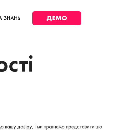
ДЕМО
А ЗНАНЬ
ості
о вашу довіру, і ми прагнемо представити цю