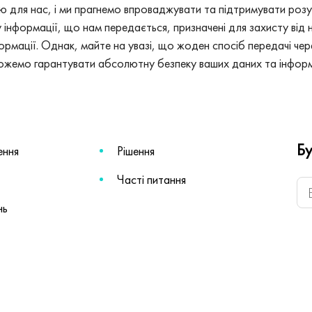
ю для нас, і ми прагнемо впроваджувати та підтримувати розу
 інформації, що нам передається, призначені для захисту від
ормації. Однак, майте на увазі, що жоден спосіб передачі че
 можемо гарантувати абсолютну безпеку ваших даних та інформ
Бу
ення
Рішення
Часті питання
нь