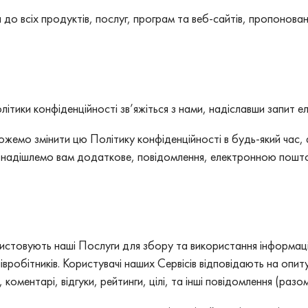
 до всіх продуктів, послуг, програм та веб-сайтів, пропонова
літики конфіденційності зв’яжіться з нами, надіславши запи
можемо змінити цю Політику конфіденційності в будь-який час,
и надішлемо вам додаткове, повідомлення, електронною пошт
ристовують наші Послуги для збору та використання інформації 
івробітників. Користувачі наших Сервісів відповідають на опи
оментарі, відгуки, рейтинги, цілі, та інші повідомлення (разом 