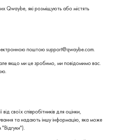
них Qwaybe, які розміщують або містять
т електронною поштою support@qwaybe.com.
 але якщо ми це зробимо, ми повідомимо вас.
ою.
від своїх співробітників для оцінки,
тування та надають іншу інформацію, яка може
"Відгуки").