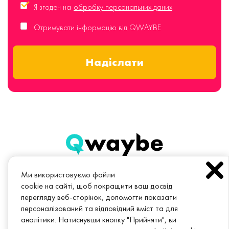
Я згоден на
обробку персональних даних
Отримувати інформацію від QWAYBE
Надіслати
Ми використовуємо файли
cookie на сайті, щоб покращити ваш досвід
перегляду веб-сторінок, допомогти показати
Будь в курсі. Підпишись на розсилку!
персоналізований та відповідний вміст та для
аналітики. Натиснувши кнопку "Прийняти", ви