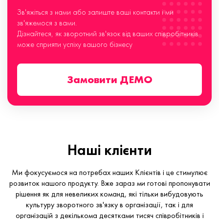
Зв'яжіться з нами або залиште ваші контакти і ми
зв'яжемося з вами.
Дізнайтеся, як зворотний зв'язок від ваших співробітників
може сприяти успіху вашого бізнесу
Замовити ДЕМО
Наші клієнти
Ми фокусуємося на потребах наших Клієнтів і це стимулює
розвиток нашого продукту. Вже зараз ми готові пропонувати
рішення як для невеликих команд, які тільки вибудовують
культуру зворотного зв'язку в організації, так і для
організацій з декількома десятками тисяч співробітників і