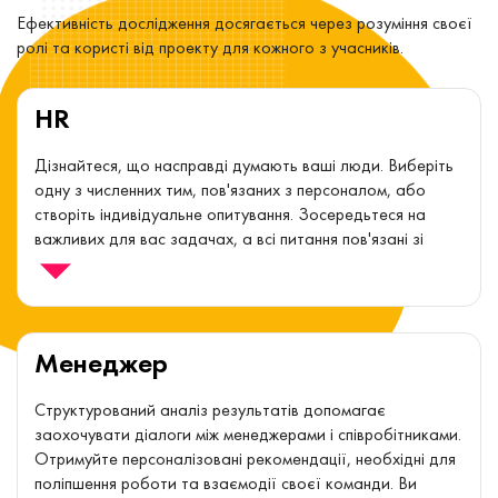
Ефективність дослідження досягається через розуміння своєї
ролі та користі від проекту для кожного з учасників.
HR
Дізнайтеся, що насправді думають ваші люди. Виберіть
одну з численних тим, пов'язаних з персоналом, або
створіть індивідуальне опитування. Зосередьтеся на
важливих для вас задачах, а всі питання пов'язані зі
збором, обробкою і аналізом даних ми візьмемо на
себе.
Опитування можуть бути легкими в реалізації та
ефективними у використанні.
Менеджер
Структурований аналіз результатів допомагає
заохочувати діалоги між менеджерами і співробітниками.
Отримуйте персоналізовані рекомендації, необхідні для
поліпшення роботи та взаємодії своєї команди. Ви