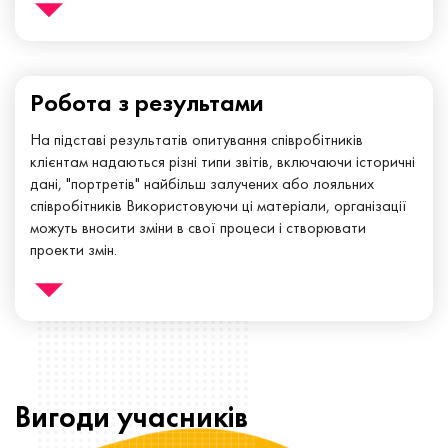
Платформа брендується та налаштовується під цілі
проекта. Клієнт має доступ до моніторингу участі 24/7
Робота з результами
На підставі результатів опитування співробітників
клієнтам надаються різні типи звітів, включаючи історичні
дані, "портретів" найбільш залучених або лояльних
співробітників Використовуючи ці матеріали, організації
можуть вносити зміни в свої процеси і створювати
проекти змін.
Експерти Qwaybe допоможуть створити дизайн сесій і
допоможуть з follow up. Також ми можемо
порекомендувати перевірених експертів які пройдуть весь
шлях з вами.
Вигоди
учасників