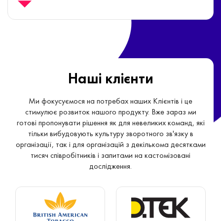
Доступ до структурованих даних і рекомендацій,
допомагає приймати об'єктивні рішення і допомагає
визначати, куди найкраще інвестувати час і гроші для
вдосконалення бізнесу.
Наші клієнти
Ми фокусуємося на потребах наших Клієнтів і це
стимулює розвиток нашого продукту. Вже зараз ми
готові пропонувати рішення як для невеликих команд, які
тільки вибудовують культуру зворотного зв'язку в
організації, так і для організацій з декількома десятками
тисяч співробітників і запитами на кастомізовані
дослідження.