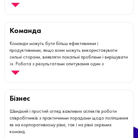
можете визначити дієві кроки, необхідні для внесення
змін і поліпшень навіть на локальному рівні.
Команда
Команди можуть бути більш ефективними і
продуктивними, якщо вони можуть використовувати
сильні сторони, виявляти локальні проблеми і вирішувати
їх. Робота з результатами опитування один з
ефективних способів почати відкриту розмову про те,
що насправді відбувається під поверхнею і що потрібно
зробити, щоб вивести команду на новий рівень
ефективності та продуктивності.
Бізнес
Швидкий і простий огляд важливих аспектів роботи
співробітників з практичними порадами щодо поліпшення
як на корпоративному рівні, так і на рівні окремих
команд.