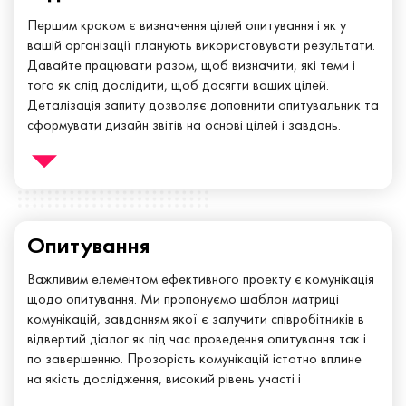
Першим кроком є ​​визначення цілей опитування і як у
вашій організації планують використовувати результати.
Давайте працювати разом, щоб визначити, які теми і
того як слід дослідити, щоб досягти ваших цілей.
Деталізація запиту дозволяє доповнити опитувальник та
сформувати дизайн звітів на основі цілей і завдань.
Це дозволить ефективно використовувати час, енергію і
ресурси при проведенні опитування і роботі з його
результатами.
Опитування
Важливим елементом ефективного проекту є комунікація
щодо опитування. Ми пропонуємо шаблон матриці
комунікацій, завданням якої є залучити співробітників в
відвертий діалог як під час проведення опитування так і
по завершенню. Прозорість комунікацій істотно вплине
на якість дослідження, високий рівень участі і
ефективність роботи з результатами.