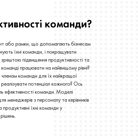
ктивності команди?
нт або рамки, що допомагають бізнесам
нують їхні команди, і покращувати
я зрештою підвищення продуктивності та
 команді працювати на найвищому рівні?
о членам команди для їх найкращої
 реалізувати потенціал кожного? Ось
ель ефективності команди. Моделі
ля менеджерів з персоналу та керівників
а продуктивні їхні команди у
рішень.