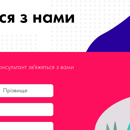
ся з нами
онсультант зв'яжеться з вами