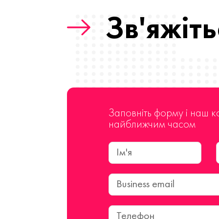
Зв'яжіть
Заповніть форму і наш к
найближчим часом