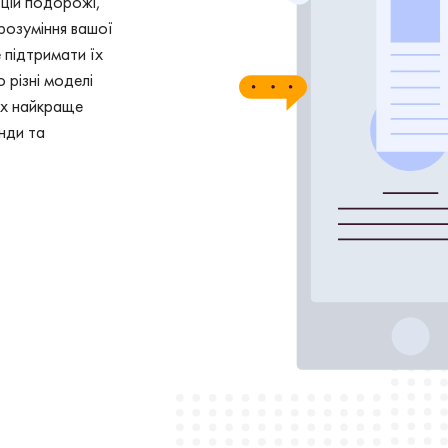
 цій подорожі,
розуміння вашої
 підтримати їх
 різні моделі
их найкраще
нди та