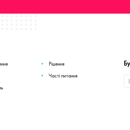
Бу
ення
Рішення
Часті питання
нь