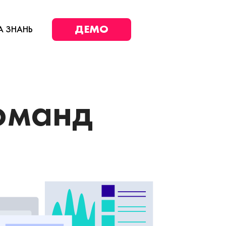
ДЕМО
А ЗНАНЬ
оманд