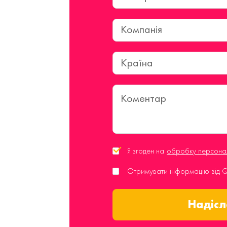
Країна
Я згоден на
обробку персонал
Отримувати інформацію від
Надісл