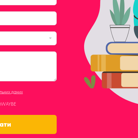
ьних даних
 QWAYBE
ати