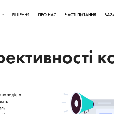
РІШЕННЯ
ПРО НАС
ЧАСТІ ПИТАННЯ
БАЗ
фективності к
не подія, а
ають
ель