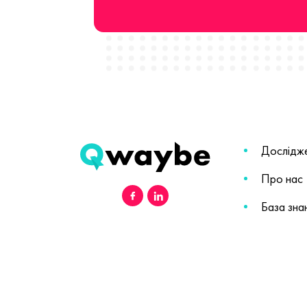
Дослідж
Про нас
База зна